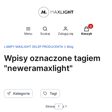
Produkty w kosz
Otwórz wyszukiwarkę
Menu
Szukaj
Zaloguj się
Koszyk
LAMPY MAXLIGHT SKLEP PRODUCENTA
Blog
Wpisy oznaczone tagiem
"neweramaxlight"
Kategorie
Tagi
Strona
z 1